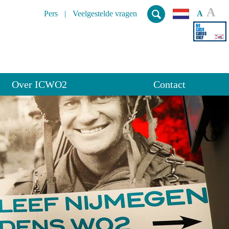
A
Pers
Veelgestelde vragen
A
Over ICWO2
Contact