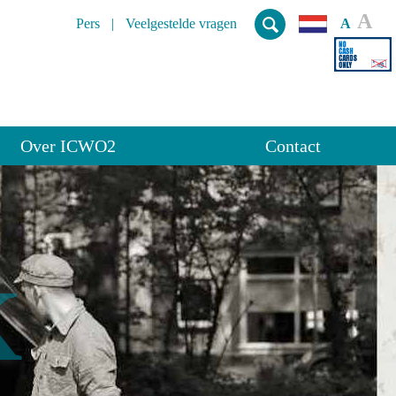
A
Pers
Veelgestelde vragen
A
Over ICWO2
Contact
K