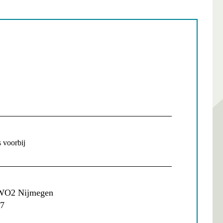
s voorbij
 WO2 Nijmegen
27