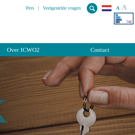
A
Pers
Veelgestelde vragen
A
Over ICWO2
Contact
K