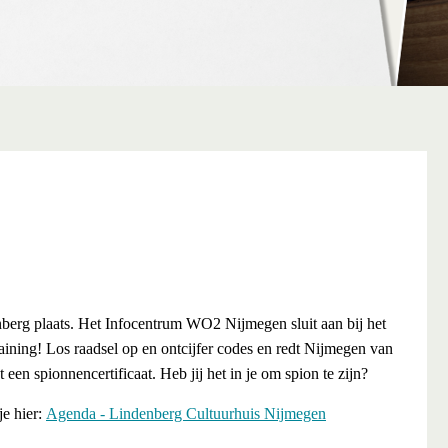
nberg plaats. Het Infocentrum WO2 Nijmegen sluit aan bij het
aining! Los raadsel op en ontcijfer codes en redt Nijmegen van
en spionnencertificaat. Heb jij het in je om spion te zijn?
je hier:
Agenda - Lindenberg Cultuurhuis Nijmegen