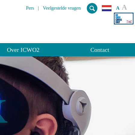
A
Pers
Veelgestelde vragen
A
Over ICWO2
Contact
K