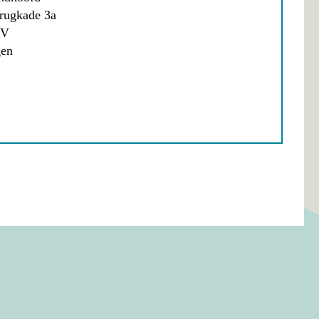
rugkade 3a
XV
gen