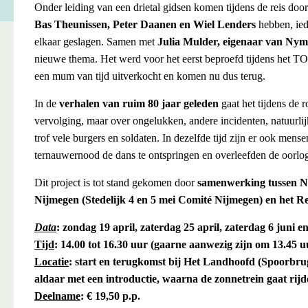
Onder leiding van een drietal gidsen komen tijdens de reis door
Bas Theunissen, Peter Daanen en Wiel Lenders
hebben, ie
elkaar geslagen. Samen met
Julia Mulder, eigenaar van Nym
nieuwe thema. Het werd voor het eerst beproefd tijdens het T
een mum van tijd uitverkocht en komen nu dus terug.
In de
verhalen van ruim 80 jaar geleden
gaat het tijdens de 
vervolging, maar over ongelukken, andere incidenten, natuurlijk
trof vele burgers en soldaten. In dezelfde tijd zijn er ook mens
ternauwernood de dans te ontspringen en overleefden de oorlo
Dit project is tot stand gekomen door
samenwerking tussen
N
Nijmegen (Stedelijk 4 en 5 mei Comité Nijmegen) en het R
Data
: zondag 19 april, zaterdag 25 april, zaterdag 6 juni e
Tijd
: 14.00 tot 16.30 uur (gaarne aanwezig zijn om 13.45 u
Locatie
: start en terugkomst bij Het Landhoofd (Spoorb
aldaar met een introductie, waarna de zonnetrein gaat rijd
Deelname
: € 19,50 p.p.