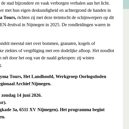
 de stad bijzondere en vaak verborgen verhalen aan het licht.
der met hun eigen deskundigheid en achtergrond de handen in
a Tours,
richten zij met deze treintocht de schijnwerpers op dit
OEN-festival in Nijmegen in 2025. De rondleidingen waren in
rondrit meestal niet over bommen, granaten, kogels of
e ziektes of vergiftiging met een dodelijke afloop. Het noodlot
en nét door het oog van de naald gekropen: zij wisten
g.
yma Tours, Het Landhoofd, Werkgroep Oorlogsdoden
egionaal Archief Nijmegen.
n zondag 14 juni 2026.
ur).
rugkade 3a, 6511 XV Nijmegen). Het programma begint
en.