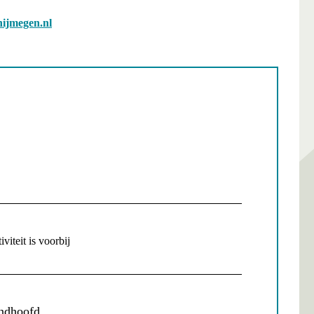
ijmegen.nl
viteit is voorbij
ndhoofd