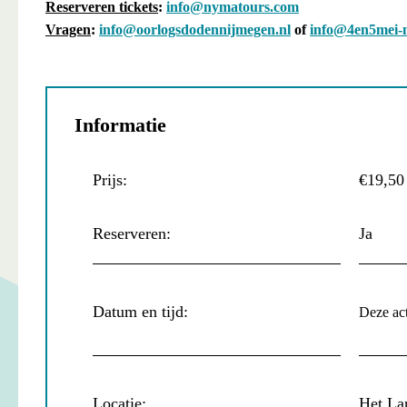
Reserveren tickets
:
info@nymatours.com
Vragen
:
info@oorlogsdodennijmegen.nl
of
info@4en5mei-n
Informatie
Prijs:
€19,50
Reserveren:
Ja
Datum en tijd:
Deze acti
Locatie:
Het La