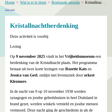
Home
Wat is er te doen
Regionale agenda
Kristallnachtherdenking
Lees voor
Kristallnachtherdenking
Deze activiteit is voorbij
Lezing
Op
9 november 202
5
vindt in het
Vrijheidsmuseum
een
herdenking van de Kristallnacht plaats. Het programma
bestaat uit twee korte lezingen van
Rozette Kats
en
Jessica
van Geel
, omlijst met livemuziek door
orkest
Klezmore
.
In de nacht van 9 op 10 november 1938 werden
synagogen en joodse gebedshuizen in heel Duitsland in
brand gezet, werden winkels vernield en joodse mensen
vermoord. Deze nacht ging de geschiedenis in als de