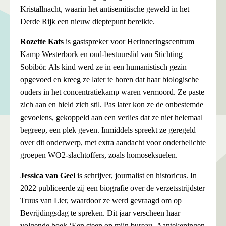
Kristallnacht, waarin het antisemitische geweld in het
Derde Rijk een nieuw dieptepunt bereikte.
Rozette
Kats
is gastspreker voor Herinneringscentrum
Kamp Westerbork en oud-bestuurslid van Stichting
Sobibór. Als kind werd ze in een humanistisch gezin
opgevoed en kreeg ze later te horen dat haar biologische
ouders in het concentratiekamp waren vermoord. Ze paste
zich aan en hield zich stil. Pas later kon ze de onbestemde
gevoelens, gekoppeld aan een verlies dat ze niet helemaal
begreep, een plek geven. Inmiddels spreekt ze geregeld
over dit onderwerp, met extra aandacht voor onderbelichte
groepen WO2-slachtoffers, zoals homoseksuelen.
Jessica
van Geel
is schrijver, journalist en historicus. In
2022 publiceerde zij een biografie over de verzetsstrijdster
Truus van Lier, waardoor ze werd gevraagd om op
Bevrijdingsdag te spreken. Dit jaar verscheen haar
volgende boek ‘Een steen op mijn bureau- Aantekeningen