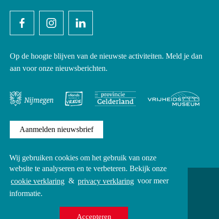
Op de hoogte blijven van de nieuwste activiteiten. Meld je dan
aan voor onze nieuwsberichten.
Aanmelden nieuwsbrief
Wij gebruiken cookies om het gebruik van onze
website te analyseren en te verbeteren. Bekijk onze
Copyright
cookie verklaring
&
privacy verklaring
voor meer
Privacy verklaring
informatie.
Cookies
Alle rechten voorbehouden Infocentre WW2 © 2026
Accepteren
UX