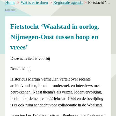
Home
Wat is er te doen
Regionale agenda
Fietstocht ‘Waalstad in oorlog. Nijmegen-Oost tussen hoop en vrees’
Lees voor
Fietstocht ‘Waalstad in oorlog.
Nijmegen-Oost tussen hoop en
vrees’
Deze activiteit is voorbij
Rondleiding
Historicus Martijn Vermeulen vertelt over recente
archiefvondsten, literatuuronderzoek en interviews met
betrokkenen. Naast thema’s als verzet, Jodenvervolging,
het bombardement van 22 februari 1944 en de bevrijding
is er ook ruim aandacht voor collaboratie in de Waalstad.
In september 1943 is drogisterij Poelen aan de Daalseweg