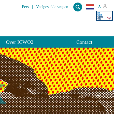
A
Pers
Veelgestelde vragen
A
Over ICWO2
Contact
K