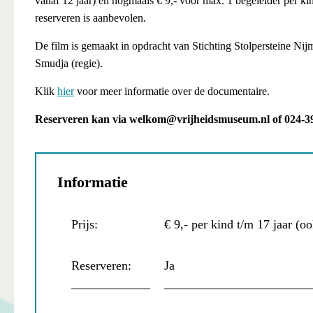
vanaf 12 jaar) en nogmaals € 9,- voor max. 1 begeleider per 
reserveren is aanbevolen.
De film is gemaakt in opdracht van Stichting Stolpersteine Nij
Smudja (regie).
Klik
hier
voor meer informatie over de documentaire.
Reserveren kan via welkom@vrijheidsmuseum.nl of 024-3974
Informatie
Prijs:
€ 9,- per kind t/m 17 jaar (o
Reserveren:
Ja