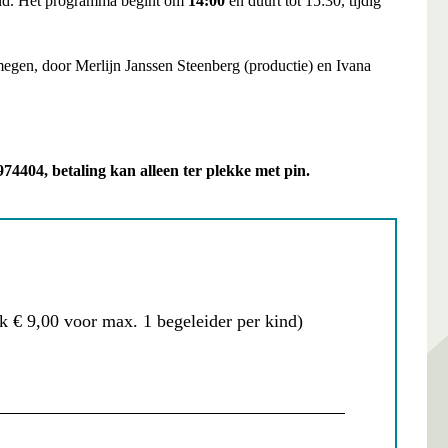
kind. Het programma begint om
14:00
en duurt tot 15:30, tijdig
megen, door Merlijn Janssen Steenberg (productie) en Ivana
404, betaling kan alleen ter plekke met pin.
ok € 9,00 voor max. 1 begeleider per kind)