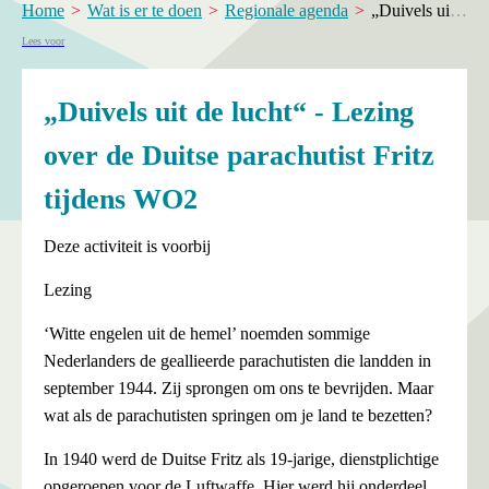
Home
Wat is er te doen
Regionale agenda
„Duivels uit de lucht“ - Lezing over de Duitse parachutist Fritz tijdens WO2
Lees voor
„Duivels uit de lucht“ - Lezing
over de Duitse parachutist Fritz
tijdens WO2
Deze activiteit is voorbij
Lezing
‘Witte engelen uit de hemel’ noemden sommige
Nederlanders de geallieerde parachutisten die landden in
september 1944. Zij sprongen om ons te bevrijden. Maar
wat als de parachutisten springen om je land te bezetten?
In 1940 werd de Duitse Fritz als 19-jarige, dienstplichtige
opgeroepen voor de Luftwaffe. Hier werd hij onderdeel