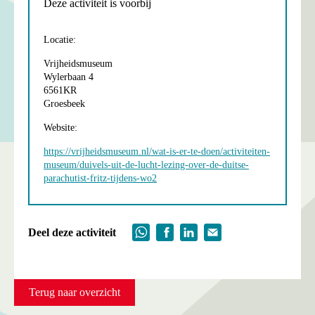
Deze activiteit is voorbij
Locatie:
Vrijheidsmuseum
Wylerbaan 4
6561KR
Groesbeek
Website:
https://vrijheidsmuseum.nl/wat-is-er-te-doen/activiteiten-
museum/duivels-uit-de-lucht-lezing-over-de-duitse-
parachutist-fritz-tijdens-wo2
Deel deze activiteit
Terug naar overzicht