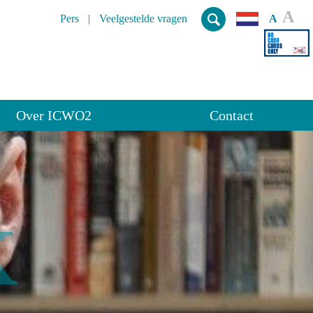
A
Pers
Veelgestelde vragen
A
Over ICWO2
Contact
K