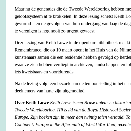
Maar nu de generaties die de Tweede Wereldoorlog hebben me
geloofssysteem af te brokkelen. In deze lezing schetst Keith 
gevormd – en de gevolgen van hun ondergang vandaag de dag
te verenigen is nog nooit zo urgent geweest.
Deze lezing van Keith Lowe in de openbare bibliotheek maakt d
Remembrance, die op 10 maart opent in het Huis van de Nijmee
kunstenaars samen die een residentie hebben gevolgd op herde
waar ze zich hebben verdiept in archieven, landschappen en l
iets kwetsbaars en voortdurends.
Na de lezing volgt een bezoek aan de tentoonstelling in het n
deelnemers van harte zijn uitgenodigd.
Over Keith Lowe
Keith Lowe is een Britse auteur en historicu
Tweede Wereldoorlog. Hij is lid van de Royal Historical Society
Europe. Zijn boeken zijn in meer dan twintig talen vertaald. To
Continent: Europe in the Aftermath of World War II en, recente