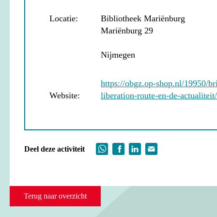
Locatie:
Bibliotheek Mariënburg
Mariënburg 29
Nijmegen
https://obgz.op-shop.nl/19950/br
Website:
liberation-route-en-de-actualitei
Deel deze activiteit
Terug naar overzicht