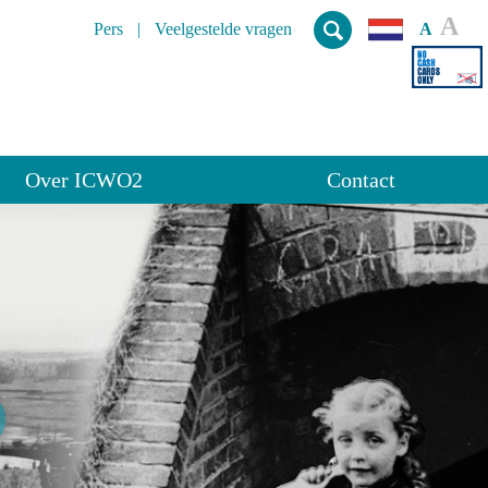
A
Pers
Veelgestelde vragen
A
Over ICWO2
Contact
S