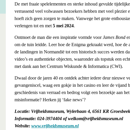
De met fraaie spelelementen en sterke inhoud gevulde tijdelijke 
verrassend veel volwassen bezoekers hebben met veel plezier en
hoeft zich geen zorgen te maken. Vanwege het grote enthousia
verlengen tot en met
5 mei 2024
.
Ontmoet de man die een inspiratie vormde voor
James Bond
en
om de tuin leidde. Leer hoe de Enigma gekraakt werd, hoe de
de landingen in Normandië tot een historisch succes werden da
video’s en authentieke objecten, waaronder als topstuk een ec
met dank aan het Centrum Wiskunde & Informatica (CWI).
Dwaal door de jaren 40 en ontdek achter iedere deur nieuwe ve
gevangeniscel, waag een gokje in het casino en leer de vijand b
geschiedenis van verraad en bedrog volgt een bezoekje aan het
misinformatie? Herken jij ‘fake news’?
Locatie: Vrijheidsmuseum, Wylerbaan 4, 6561 KR Groesbee
Informatie: 024-3974404 of welkom@vrijheidsmuseum.nl
Website:
www.vrijheidsmuseum.nl