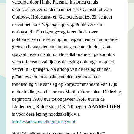
verzorgd door Hinke Piersma, historica en als
onderzoeker verbonden aan het NIOD, Instituut voor
Oorlogs-, Holocaust- en Genocidestudies. Zij schreef
recent het boek ‘Op eigen gezag. Politieverzet in
oorlogstijd’. Op eigen gezag is een boek over
politiemensen die ieder op hun eigen manier hun morele
grenzen bewaakten en hun weg zochten in de lastige
spagaat tussen institutionele collaboratie en persoonlijk
verzet. Piersma zal tijdens de lezing ook ingaan op het
verzet in Nijmegen. Na afloop van de lezing kunnen
geïnteresseerden aansluitend deelnemen aan de
rondleiding ‘De aanslag op korpscommandant Van Dijk’
onder leiding van historicus Martijn Vermeulen. De lezing
begint om 19.00 uur tot ongeveer 19.45 uur in de
Lindenberg, Ridderstraat 23, Nijmegen.
AANMELDEN
is voor deze lezing noodzakelijk via
info@stadswandelingnijmegen.nl
Het Drieluik wordt op donderdag
12 maart
2020